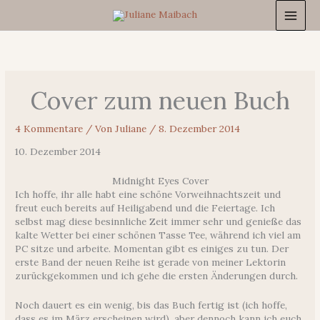
Zum
Inhalt
springen
Cover zum neuen Buch
4 Kommentare
/ Von
Juliane
/
8. Dezember 2014
10. Dezember 2014
Midnight Eyes Cover
Ich hoffe, ihr alle habt eine schöne Vorweihnachtszeit und
freut euch bereits auf Heiligabend und die Feiertage. Ich
selbst mag diese besinnliche Zeit immer sehr und genieße das
kalte Wetter bei einer schönen Tasse Tee, während ich viel am
PC sitze und arbeite. Momentan gibt es einiges zu tun. Der
erste Band der neuen Reihe ist gerade von meiner Lektorin
zurückgekommen und ich gehe die ersten Änderungen durch.
Noch dauert es ein wenig, bis das Buch fertig ist (ich hoffe,
dass es im März erscheinen wird), aber dennoch kann ich euch