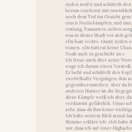
Ayden seufzt und schüttelt den
herum erscheint mir unwirklich
noch dem Tod ins Gesicht gese
einen Noctu kämpfen, und nun 
entlang, Passanten ziehen sorg
was in dieser Stadt vor sich geh
»Du hast recht«, räumt Ayden e
trauen. »Du hattest keine Chanc
Noah auch zu geschickt an.«
Ich freue mich über seine Worte
wage ich darum einen Vorstoß.
Er lacht und schüttelt den Kopf.
zweifelhafte Vergnügen, ihm s
gegenüberzustehen. Aber da bin
anderen Hunter ist die Begegnu
diese Kämpfe weiß ich aber, das
verdammt gefährlich. Umso schl
sehr, dass du ihm keine wichti
Ich halte seinem Blick stand, l
Stimme erkläre ich: »Ich habe 
nur, dass ich auf einer Highsch