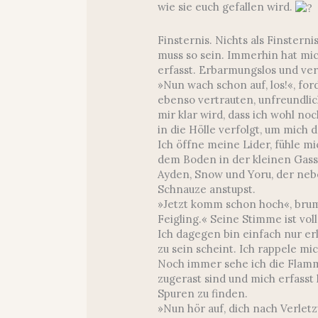
wie sie euch gefallen wird.
Finsternis. Nichts als Finstern
muss so sein. Immerhin hat mi
erfasst. Erbarmungslos und ve
»Nun wach schon auf, los!«, fo
ebenso vertrauten, unfreundlic
mir klar wird, dass ich wohl n
in die Hölle verfolgt, um mich
Ich öffne meine Lider, fühle 
dem Boden in der kleinen Gass
Ayden, Snow und Yoru, der nebe
Schnauze anstupst.
»Jetzt komm schon hoch«, brum
Feigling.« Seine Stimme ist vol
Ich dagegen bin einfach nur er
zu sein scheint. Ich rappele m
Noch immer sehe ich die Flamm
zugerast sind und mich erfasst
Spuren zu finden.
»Nun hör auf, dich nach Verlet