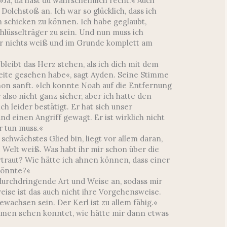
 »Ja, da hast du wahrscheinlich recht.« Auch
Dolchstoß an. Ich war so glücklich, dass ich
 schicken zu können. Ich habe geglaubt,
chlüsselträger zu sein. Und nun muss ich
er nichts weiß und im Grunde komplett am
 bleibt das Herz stehen, als ich dich mit dem
eite gesehen habe«, sagt Ayden. Seine Stimme
schon sanft. »Ich konnte Noah auf die Entfernung
 also nicht ganz sicher, aber ich hatte den
ch leider bestätigt. Er hat sich unser
d einen Angriff gewagt. Er ist wirklich nicht
 tun muss.«
schwächstes Glied bin, liegt vor allem daran,
e Welt weiß. Was habt ihr mir schon über die
traut? Wie hätte ich ahnen können, dass einer
könnte?«
 durchdringende Art und Weise an, sodass mir
eise ist das auch nicht ihre Vorgehensweise.
ewachsen sein. Der Kerl ist zu allem fähig.«
men sehen konntet, wie hätte mir dann etwas