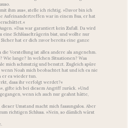
auso.
t ihm aus«, stelle ich richtig. »Davor bin ich
e Aufeinandertreffen war in einem Bus, er hat
erschüttet.«
ugen. »Das war garantiert kein Zufall. Da wird
 eine Schlüsselträgerin bist, und wollte nur
Sicher hat er dich zuvor bereits eine ganze
n die Vorstellung ist alles andere als angenehm.
gt? Wie lange? In welchen Situationen? Was
ühle mich schmutzig und benutzt. Zugleich spüre
n wenn Noah mich beobachtet hat und ich es nie
er es wieder tun.
kt, dass ihr verfolgt werdet?«
«, gifte ich bei diesem Angriff zurück. »Und
sgegangen, wenn ich auch nur geahnt hätte,
n dieser Umstand macht mich fassungslos. Aber
m richtigen Schluss. »Nein, so dämlich wärst
e.