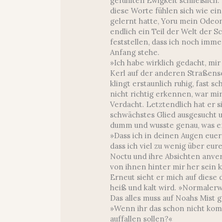
gefühlten Ewigkeit schließlich.
diese Worte fühlen sich wie ein 
gelernt hatte, Yoru mein Odeon
endlich ein Teil der Welt der S
feststellen, dass ich noch imm
Anfang stehe.
»Ich habe wirklich gedacht, mir
Kerl auf der anderen Straßens
klingt erstaunlich ruhig, fast 
nicht richtig erkennen, war mir
Verdacht. Letztendlich hat er si
schwächstes Glied ausgesucht un
dumm und wusste genau, was er
»Dass ich in deinen Augen euer 
dass ich viel zu wenig über eur
Noctu und ihre Absichten anver
von ihnen hinter mir her sein 
Erneut sieht er mich auf diese
heiß und kalt wird. »Normalerw
Das alles muss auf Noahs Mist g
»Wenn ihr das schon nicht kom
auffallen sollen?«