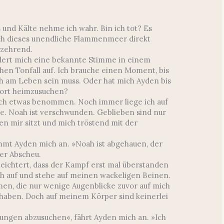
is und Kälte nehme ich wahr. Bin ich tot? Es
ch dieses unendliche Flammenmeer direkt
rzehrend.
rdert mich eine bekannte Stimme in einem
hen Tonfall auf. Ich brauche einen Moment, bis
och am Leben sein muss. Oder hat mich Ayden bis
 dort heimzusuchen?
mich etwas benommen. Noch immer liege ich auf
e. Noah ist verschwunden. Geblieben sind nur
n mir sitzt und mich tröstend mit der
mt Ayden mich an. »Noah ist abgehauen, der
ler Abscheu.
leichtert, dass der Kampf erst mal überstanden
ich auf und stehe auf meinen wackeligen Beinen.
en, die nur wenige Augenblicke zuvor auf mich
 haben. Doch auf meinem Körper sind keinerlei
zungen abzusuchen«, fährt Ayden mich an. »Ich