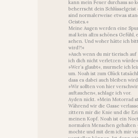
kann mein Feuer durchaus so ko
beherrscht dein Schlüsselgeist
sind normalerweise etwas sta
Geistes.«
Meine Augen werden eine Spur s
mal kein allzu schönes Gefühl,
sehen. Und woher hätte ich bit
wird?!«
»Auch wenn du mir tierisch auf 
ich dich nicht verletzen würde«
»Wer´s glaubt«, murmele ich le
um. Noah ist zum Glück tatsäch
dass es dabei auch bleiben wird
»Wir sollten von hier verschw
auftauchen«, schlage ich vor.
Ayden nickt. »Mein Motorrad st
Während wir die Gasse verlas
zittern mir die Knie und die 
meinen Kopf. Noah ist ein Noctu
normalen Menschen gehalten – 
mochte und mit dem ich mir vi