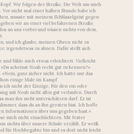
 Kopf. Wir folgen der Straße. Die Welt um mich
. Vor nicht mal einer halben Stunde habe ich
hen, musste mit meinem Schlüsselgeist gegen
gehen wir an einer viel befahrenen Straße
los an uns vorbei und wissen nichts von dem,
t.
in, und ich glaube, meinen Ohren nicht zu
e, irgendetwas zu ahnen. Dafür stellt sich
 und fühle mich etwas erleichtert. Vielleicht
 »Du scheinst Noah recht gut zu kennen?«
 »Nein, ganz sicher nicht. Ich hatte nur das
chon einige Male im Kampf
 ich nicht der Einzige. Für den ein oder
ng mit Noah nicht allzu gut verlaufen. Durch
s man ihn nicht unterschätzen darf. Er ist
immer, dass du an ihn geraten bist. Ich hoffe
gen Informationen über uns gegeben hast.«
asse mich nicht einschüchtern. Mit fester
ihm nichts über unsere Schule erzählt. Er weiß
ool für Hochbegabte bin und es dort nicht leicht