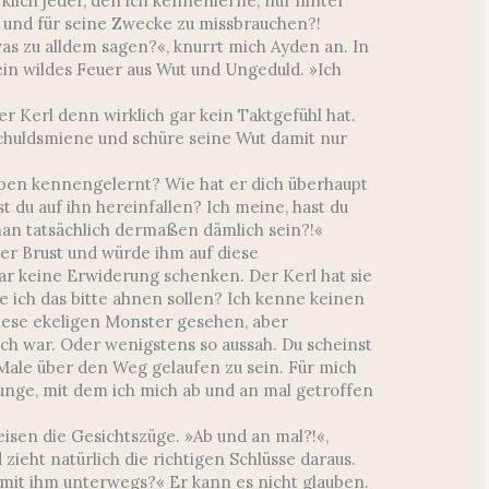
klich jeder, den ich kennenlerne, nur hinter
 und für seine Zwecke zu missbrauchen?!
was zu alldem sagen?«, knurrt mich Ayden an. In
in wildes Feuer aus Wut und Ungeduld. »Ich
er Kerl denn wirklich gar kein Taktgefühl hat.
chuldsmiene und schüre seine Wut damit nur
pen kennengelernt? Wie hat er dich überhaupt
 du auf ihn hereinfallen? Ich meine, hast du
man tatsächlich dermaßen dämlich sein?!«
er Brust und würde ihm auf diese
ar keine Erwiderung schenken. Der Kerl hat sie
e ich das bitte ahnen sollen? Ich kenne keinen
diese ekeligen Monster gesehen, aber
h war. Oder wenigstens so aussah. Du scheinst
Male über den Weg gelaufen zu sein. Für mich
Junge, mit dem ich mich ab und an mal getroffen
eisen die Gesichtszüge. »Ab und an mal?!«,
ieht natürlich die richtigen Schlüsse daraus.
mit ihm unterwegs?« Er kann es nicht glauben.