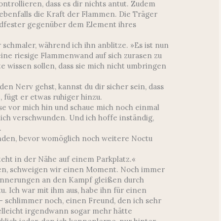
ntrollieren, dass es dir nichts antut. Zudem
 ebenfalls die Kraft der Flammen. Die Träger
ndfester gegenüber dem Element ihres
chmaler, während ich ihn anblitze. »Es ist nun
 eine riesige Flammenwand auf sich zurasen zu
te wissen sollen, dass sie mich nicht umbringen
den Nerv gehst, kannst du dir sicher sein, dass
, fügt er etwas ruhiger hinzu.
ise vor mich hin und schaue mich noch einmal
lich verschwunden. Und ich hoffe inständig,
.
inden, bevor womöglich noch weitere Noctu
eht in der Nähe auf einem Parkplatz.«
sen, schweigen wir einen Moment. Noch immer
Erinnerungen an den Kampf gleißen durch
. Ich war mit ihm aus, habe ihn für einen
schlimmer noch, einen Freund, den ich sehr
elleicht irgendwann sogar mehr hätte