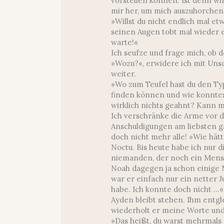
vorstellen können. Ist denn wir
mir her, um mich auszuhorchen
»Willst du nicht endlich mal et
seinen Augen tobt mal wieder e
warte!«
Ich seufze und frage mich, ob d
»Wozu?«, erwidere ich mit Uns
weiter.
»Wo zum Teufel hast du den Ty
finden können und wie konntest
wirklich nichts geahnt? Kann 
Ich verschränke die Arme vor d
Anschuldigungen am liebsten g
doch nicht mehr alle! »Wie hätt
Noctu. Bis heute habe ich nur 
niemanden, der noch ein Mensc
Noah dagegen ja schon einige 
war er einfach nur ein netter 
habe. Ich konnte doch nicht …«
Ayden bleibt stehen. Ihm entgl
wiederholt er meine Worte und z
»Das heißt, du warst mehrmals 