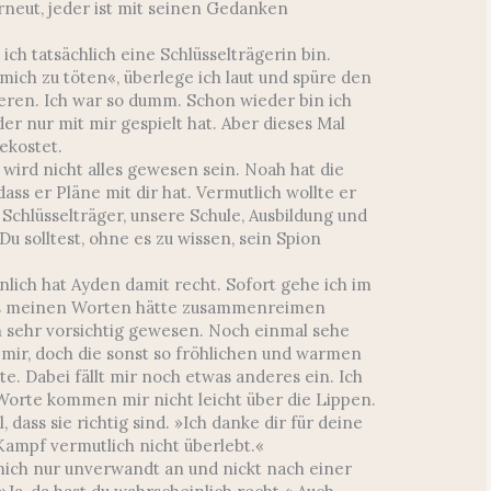
neut, jeder ist mit seinen Gedanken
ich tatsächlich eine Schlüsselträgerin bin.
, mich zu töten«, überlege ich laut und spüre den
ren. Ich war so dumm. Schon wieder bin ich
der nur mit mir gespielt hat. Aber dieses Mal
ekostet.
 wird nicht alles gewesen sein. Noah hat die
ss er Pläne mit dir hat. Vermutlich wollte er
Schlüsselträger, unsere Schule, Ausbildung und
u solltest, ohne es zu wissen, sein Spion
nlich hat Ayden damit recht. Sofort gehe ich im
aus meinen Worten hätte zusammenreimen
h sehr vorsichtig gewesen. Noch einmal sehe
r mir, doch die sonst so fröhlichen und warmen
e. Dabei fällt mir noch etwas anderes ein. Ich
Worte kommen mir nicht leicht über die Lippen.
dass sie richtig sind. »Ich danke dir für deine
 Kampf vermutlich nicht überlebt.«
mich nur unverwandt an und nickt nach einer