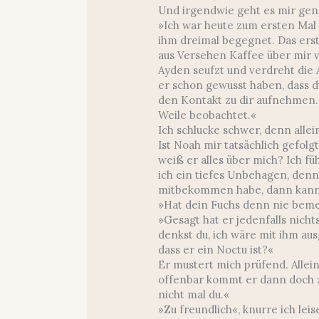
Und irgendwie geht es mir gen
»Ich war heute zum ersten Mal mi
ihm dreimal begegnet. Das erst
aus Versehen Kaffee über mir v
Ayden seufzt und verdreht die A
er schon gewusst haben, dass du
den Kontakt zu dir aufnehmen. 
Weile beobachtet.«
Ich schlucke schwer, denn allei
Ist Noah mir tatsächlich gefol
weiß er alles über mich? Ich f
ich ein tiefes Unbehagen, den
mitbekommen habe, dann kann 
»Hat dein Fuchs denn nie bemer
»Gesagt hat er jedenfalls nichts
denkst du, ich wäre mit ihm au
dass er ein Noctu ist?«
Er mustert mich prüfend. Allei
offenbar kommt er dann doch zu
nicht mal du.«
»Zu freundlich«, knurre ich leis