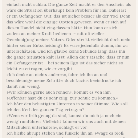
einfach nicht schlau. Die ganze Zeit macht er den Anschein, als
wäre die Situation überhaupt kein Problem für ihn. Dabei ist
er ein Gefangener. Gut, das ist sicher besser als der Tod. Denn
das wäre wohl die einzige Option gewesen, wenn er sich auf
diesen Handel nicht eingelassen hätte. Nun kann er sich
zudem an meiner Kraft bedienen – mit offizieller
Genehmigung meines Vaters. Oder steckt vielleicht doch mehr
hinter seiner Entscheidung? Es wäre jedenfalls dumm, ihn zu
unterschätzen. Und ich glaube keine Sekunde lang, dass ihn
die ganze Situation kalt lässt. Allein die Tatsache, dass er nun
ein Gefangener ist – bei seinem Ego ist das sicher nicht so
leicht zu ertragen, wie er vorgibt.
»Ich denke an nichts anderes«, fahre ich ihn an und
beschleunige meine Schritte, doch Lucius beeindrucke ich
damit nur wenig.
»Wir können gerne auch rennen«, kommt es von ihm.
»Offenbar hast du es sehr eilig, zur Schule zu kommen.«
Ich höre den belustigten Unterton in seiner Stimme. Wie soll
ich den Kerl den ganzen Tag ertragen?
»Wenn wir früh genug da sind, kannst du mich ja noch ein
wenig rumführen. Vielleicht können wir uns auch mit deinen
Mitschülern unterhalten«, schlägt er vor.
Ich bleibe abrupt stehen und funkele ihn an. »Wage es bloß