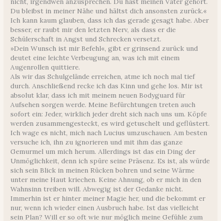
nicht, irgendwen anzusprechen. Du hast meinen Vater gehört.
Du bleibst in meiner Nähe und hältst dich ansonsten zurück.«
Ich kann kaum glauben, dass ich das gerade gesagt habe. Aber
besser, er raubt mir den letzten Nerv, als dass er die
Schülerschaft in Angst und Schrecken versetzt.
»Dein Wunsch ist mir Befehl«, gibt er grinsend zurück und
deutet eine leichte Verbeugung an, was ich mit einem
Augenrollen quittiere.
Als wir das Schulgelände erreichen, atme ich noch mal tief
durch. Anschließend recke ich das Kinn und gehe los. Mir ist
absolut klar, dass ich mit meinem neuen Bodyguard für
Aufsehen sorgen werde. Meine Befürchtungen treten auch
sofort ein: Jeder, wirklich jeder dreht sich nach uns um. Köpfe
werden zusammengesteckt, es wird getuschelt und geflüstert.
Ich wage es nicht, mich nach Lucius umzuschauen. Am besten
versuche ich, ihn zu ignorieren und mit ihm das ganze
Gemurmel um mich herum. Allerdings ist das ein Ding der
Unmöglichkeit, denn ich spüre seine Präsenz. Es ist, als würde
sich sein Blick in meinen Rücken bohren und seine Wärme
unter meine Haut kriechen. Keine Ahnung, ob er mich in den
Wahnsinn treiben will. Abwegig ist der Gedanke nicht.
Immerhin ist er hinter meiner Magie her, und die bekommt er
nur, wenn ich wieder einen Ausbruch habe. Ist das vielleicht
sein Plan? Will er so oft wie nur möglich meine Gefühle zum