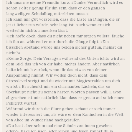
Ich umarme meine Freundin kurz. »Danke. Vermutlich wird es
schon Folter genug für ihn sein, dass er den ganzen
langweiligen Schulalltag miterleben muss.«
Ich kann mir gut vorstellen, dass die Liste an Dingen, die er
jetzt lieber tun würde, sehr lang ist. Auch wenn er sich
weiterhin nichts anmerken lässt.
»Ich hoffe doch, dass du nicht neben mir sitzen willst«, fauche
ich ihn an, während er mir durch die Gänge folgt. »Ein
bisschen Abstand würde uns beiden sicher guttun, meinst du
nicht?«
»Keine Sorge. Dein Versagen während des Unterrichts wird an
dem Bild, das ich von dir habe, nichts ändern. Aber natürlich
halte ich mich zurück, wenn dir das etwas von deiner
Anspannung nimmt. Wir wollen doch nicht, dass dein
Stresslevel steigt und du wieder mit Magiestrahlen um dich
wirfst.« Er schenkt mir ein charmantes Lächeln, das so
überhaupt nicht zu seinen harten Worten passen will. Davon
abgesehen ist mir natürlich klar, dass er genau auf solch einen
Fehltritt wartet.
Während wir durch die Flure gehen, schaut er sich immer
wieder interessiert um, als wäre er dem Kaninchen in die Welt
von Alice im Wunderland nachgelaufen.
»Du hast aber schon mal eine Schule von innen gesehen,
oder?«, hake ich nach. »Schreiben und lesen kannst du ja