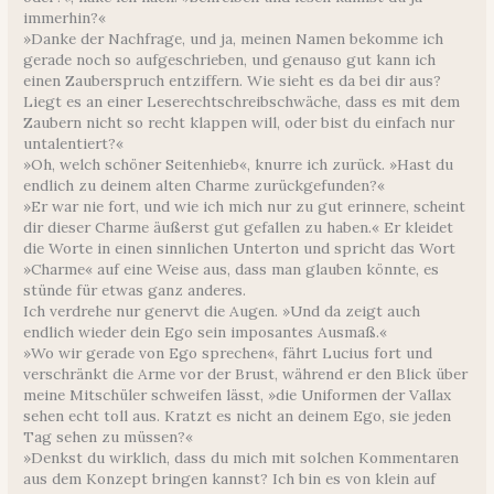
immerhin?«
»Danke der Nachfrage, und ja, meinen Namen bekomme ich
gerade noch so aufgeschrieben, und genauso gut kann ich
einen Zauberspruch entziffern. Wie sieht es da bei dir aus?
Liegt es an einer Leserechtschreibschwäche, dass es mit dem
Zaubern nicht so recht klappen will, oder bist du einfach nur
untalentiert?«
»Oh, welch schöner Seitenhieb«, knurre ich zurück. »Hast du
endlich zu deinem alten Charme zurückgefunden?«
»Er war nie fort, und wie ich mich nur zu gut erinnere, scheint
dir dieser Charme äußerst gut gefallen zu haben.« Er kleidet
die Worte in einen sinnlichen Unterton und spricht das Wort
»Charme« auf eine Weise aus, dass man glauben könnte, es
stünde für etwas ganz anderes.
Ich verdrehe nur genervt die Augen. »Und da zeigt auch
endlich wieder dein Ego sein imposantes Ausmaß.«
»Wo wir gerade von Ego sprechen«, fährt Lucius fort und
verschränkt die Arme vor der Brust, während er den Blick über
meine Mitschüler schweifen lässt, »die Uniformen der Vallax
sehen echt toll aus. Kratzt es nicht an deinem Ego, sie jeden
Tag sehen zu müssen?«
»Denkst du wirklich, dass du mich mit solchen Kommentaren
aus dem Konzept bringen kannst? Ich bin es von klein auf