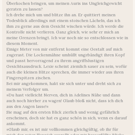
Überkochen bringen, um meinen Auris ins Ungleichgewicht
geraten zu lassen?
Ich drehe mich um und blitze ihn an. Er quittiert meinen
Todesblick allerdings mit einem stoischen Lächeln, das ich
ihm zu gerne aus dem Gesicht wischen würde. Ich werde die
Kontrolle nicht verlieren. Ganz gleich, wie sehr er mich an
meine Grenzen bringt. Ich war noch nie so entschlossen wie in
diesem Moment.
Einige Meter von mir entfernt kommt eine Gestalt auf mich
zugerast. Die Lockenmähne umhüllt ungebändigt ihren Kopf
und passt hervorragend zu ihrem angriffslustigen
Gesichtsausdruck. Lexie scheint ziemlich sauer zu sein, wofür
auch die kleinen Blitze sprechen, die immer wieder aus ihren
Fingerspitzen zischen.
Bei mir angekommen, hakt sie sich unter und dreht sich zu
meinem Verfolger um.
»Du hast vielleicht Nerven, dich in Adelines Nähe und dann
auch noch hierher zu wagen! Glaub bloß nicht, dass ich dich
aus den Augen lasse!«
Sie mag auf den ersten Blick zierlich und wenig gefährlich
erscheinen, doch sie hat es ganz schön in sich, wenn es darauf
ankommt.
»Glaub mir, es ist mir vollkommen gleichgültig, ob ihr für