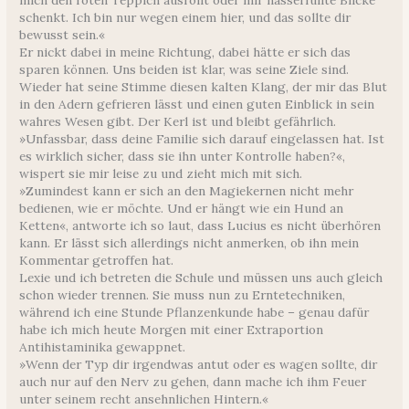
mich den roten Teppich ausrollt oder mir hasserfüllte Blicke
schenkt. Ich bin nur wegen einem hier, und das sollte dir
bewusst sein.«
Er nickt dabei in meine Richtung, dabei hätte er sich das
sparen können. Uns beiden ist klar, was seine Ziele sind.
Wieder hat seine Stimme diesen kalten Klang, der mir das Blut
in den Adern gefrieren lässt und einen guten Einblick in sein
wahres Wesen gibt. Der Kerl ist und bleibt gefährlich.
»Unfassbar, dass deine Familie sich darauf eingelassen hat. Ist
es wirklich sicher, dass sie ihn unter Kontrolle haben?«,
wispert sie mir leise zu und zieht mich mit sich.
»Zumindest kann er sich an den Magiekernen nicht mehr
bedienen, wie er möchte. Und er hängt wie ein Hund an
Ketten«, antworte ich so laut, dass Lucius es nicht überhören
kann. Er lässt sich allerdings nicht anmerken, ob ihn mein
Kommentar getroffen hat.
Lexie und ich betreten die Schule und müssen uns auch gleich
schon wieder trennen. Sie muss nun zu Erntetechniken,
während ich eine Stunde Pflanzenkunde habe – genau dafür
habe ich mich heute Morgen mit einer Extraportion
Antihistaminika gewappnet.
»Wenn der Typ dir irgendwas antut oder es wagen sollte, dir
auch nur auf den Nerv zu gehen, dann mache ich ihm Feuer
unter seinem recht ansehnlichen Hintern.«