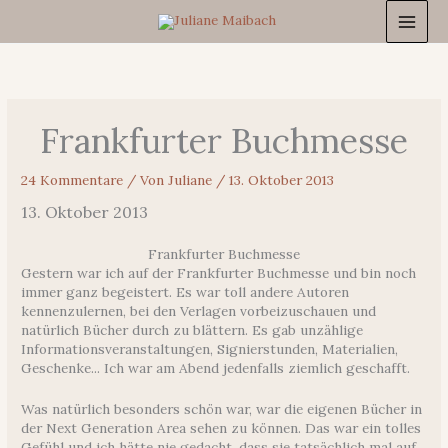
Zum
Inhalt
springen
Frankfurter Buchmesse
24 Kommentare
/ Von
Juliane
/
13. Oktober 2013
13. Oktober 2013
Frankfurter Buchmesse
Gestern war ich auf der Frankfurter Buchmesse und bin noch
immer ganz begeistert. Es war toll andere Autoren
kennenzulernen, bei den Verlagen vorbeizuschauen und
natürlich Bücher durch zu blättern. Es gab unzählige
Informationsveranstaltungen, Signierstunden, Materialien,
Geschenke... Ich war am Abend jedenfalls ziemlich geschafft.
Was natürlich besonders schön war, war die eigenen Bücher in
der Next Generation Area sehen zu können. Das war ein tolles
Gefühl und ich hätte nie gedacht, dass sie tatsächlich mal auf