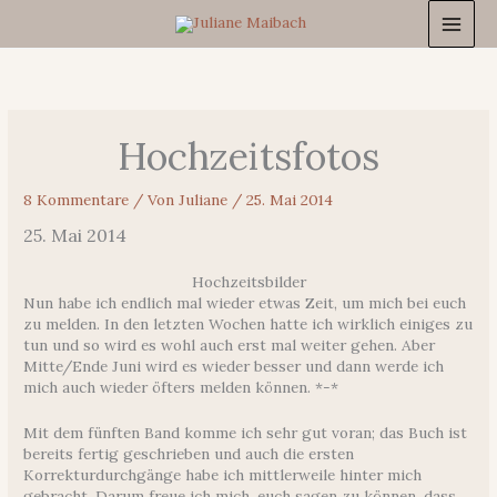
Zum
Inhalt
springen
Hochzeitsfotos
8 Kommentare
/ Von
Juliane
/
25. Mai 2014
25. Mai 2014
Hochzeitsbilder
Nun habe ich endlich mal wieder etwas Zeit, um mich bei euch
zu melden. In den letzten Wochen hatte ich wirklich einiges zu
tun und so wird es wohl auch erst mal weiter gehen. Aber
Mitte/Ende Juni wird es wieder besser und dann werde ich
mich auch wieder öfters melden können. *-*
Mit dem fünften Band komme ich sehr gut voran; das Buch ist
bereits fertig geschrieben und auch die ersten
Korrekturdurchgänge habe ich mittlerweile hinter mich
gebracht. Darum freue ich mich, euch sagen zu können, dass