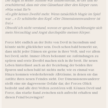
Die Angst in seiner Stimme war unüberhörbar, so tief und so
erschütternd, dass mir eine Gänsehaut über den Körper rann.
»Was wisst Ihr?«
»Es gibt keinen Zweifel mehr. Wenn tatsächlich Magie im Spiel
war …« Er schüttelte den Kopf. »Der Dimensionenwanderer ist
frei.«
Obwohl ich nicht verstand, wovon er sprach, beschleunigte sich
mein Herzschlag und Angst durchspülte meinen Körper.
Force lebt endlich an der Seite von Devil in Incendium und
könnte nicht glücklicher sein. Doch schon bald bemerkt sie,
dass nicht jeder Dämon sie gerne in ihrer Welt, und vor allem
bei Devil, sieht. Immer öfters bekommt sie Anfeindungen zu
spüren und erste Zweifel machen sich in ihr breit. Ihr neues
Leben hinterlässt auch an der Beziehung der beiden ihre
Spuren und schon bald ist nichts mehr, wie es einmal war.
Hinzu kommen wiederkehrende Albträume, in denen sie das
Antlitz ihres neuen Feindes sieht. Der Dimensionenwanderer
stellt eine nie dagewesene Gefahr dar, der Forces Glück
bedroht und alle drei Welten zerstören will. Können Devil und
Force, das starke Band zwischen sich aufrecht erhalten und
diesen Feind bezwingen?