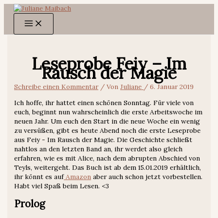
Zum
Inhalt
springen
Leseprobe Feiy – Im
Rausch der Magie
Schreibe einen Kommentar
/ Von
Juliane
/
6. Januar 2019
Ich hoffe, ihr hattet einen schönen Sonntag. Für viele von
euch, beginnt nun wahrscheinlich die erste Arbeitswoche im
neuen Jahr. Um euch den Start in die neue Woche ein wenig
zu versüßen, gibt es heute Abend noch die erste Leseprobe
aus Feiy - Im Rausch der Magie. Die Geschichte schließt
nahtlos an den letzten Band an, ihr werdet also gleich
erfahren, wie es mit Alice, nach dem abrupten Abschied von
Teyls, weitergeht. Das Buch ist ab dem 15.01.2019 erhältlich,
ihr könnt es auf
Amazon
aber auch schon jetzt vorbestellen.
Habt viel Spaß beim Lesen. <3
Prolog