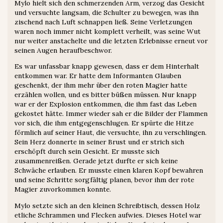
Mylo hielt sich den schmerzenden Arm, verzog das Gesicht
und versuchte langsam, die Schulter zu bewegen, was ihn
zischend nach Luft schnappen ließ. Seine Verletzungen
waren noch immer nicht komplett verheilt, was seine Wut
nur weiter anstachelte und die letzten Erlebnisse erneut vor
seinen Augen heraufbeschwor.
Es war unfassbar knapp gewesen, dass er dem Hinterhalt
entkommen war. Er hatte dem Informanten Glauben
geschenkt, der ihm mehr über den roten Magier hatte
erzählen wollen, und es bitter büßen müssen. Nur knapp
war er der Explosion entkommen, die ihm fast das Leben
gekostet hätte. Immer wieder sah er die Bilder der Flammen
vor sich, die ihm entgegenschlugen. Er spürte die Hitze
förmlich auf seiner Haut, die versuchte, ihn zu verschlingen.
Sein Herz donnerte in seiner Brust und er strich sich
erschöpft durch sein Gesicht. Er musste sich
zusammenreißen. Gerade jetzt durfte er sich keine
Schwäche erlauben. Er musste einen klaren Kopf bewahren
und seine Schritte sorgfältig planen, bevor ihm der rote
Magier zuvorkommen konnte.
Mylo setzte sich an den kleinen Schreibtisch, dessen Holz
etliche Schrammen und Flecken aufwies. Dieses Hotel war