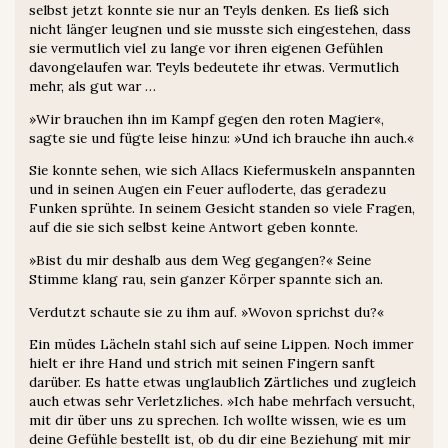
selbst jetzt konnte sie nur an Teyls denken. Es ließ sich
nicht länger leugnen und sie musste sich eingestehen, dass
sie vermutlich viel zu lange vor ihren eigenen Gefühlen
davongelaufen war. Teyls bedeutete ihr etwas. Vermutlich
mehr, als gut war …
»Wir brauchen ihn im Kampf gegen den roten Magier«,
sagte sie und fügte leise hinzu: »Und ich brauche ihn auch.«
Sie konnte sehen, wie sich Allacs Kiefermuskeln anspannten
und in seinen Augen ein Feuer aufloderte, das geradezu
Funken sprühte. In seinem Gesicht standen so viele Fragen,
auf die sie sich selbst keine Antwort geben konnte.
»Bist du mir deshalb aus dem Weg gegangen?« Seine
Stimme klang rau, sein ganzer Körper spannte sich an.
Verdutzt schaute sie zu ihm auf. »Wovon sprichst du?«
Ein müdes Lächeln stahl sich auf seine Lippen. Noch immer
hielt er ihre Hand und strich mit seinen Fingern sanft
darüber. Es hatte etwas unglaublich Zärtliches und zugleich
auch etwas sehr Verletzliches. »Ich habe mehrfach versucht,
mit dir über uns zu sprechen. Ich wollte wissen, wie es um
deine Gefühle bestellt ist, ob du dir eine Beziehung mit mir