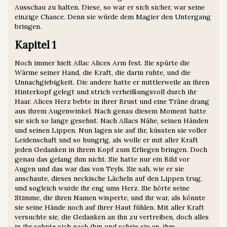
Ausschau zu halten. Diese, so war er sich sicher, war seine
einzige Chance. Denn sie würde dem Magier den Untergang
bringen.
Kapitel 1
Noch immer hielt Allac Alices Arm fest. Sie spürte die
Wärme seiner Hand, die Kraft, die darin ruhte, und die
Unnachgiebigkeit. Die andere hatte er mittlerweile an ihren
Hinterkopf gelegt und strich verheißungsvoll durch ihr
Haar. Alices Herz bebte in ihrer Brust und eine Träne drang
aus ihrem Augenwinkel. Nach genau diesem Moment hatte
sie sich so lange gesehnt. Nach Allacs Nähe, seinen Händen
und seinen Lippen. Nun lagen sie auf ihr, küssten sie voller
Leidenschaft und so hungrig, als wolle er mit aller Kraft
jeden Gedanken in ihrem Kopf zum Erliegen bringen. Doch
genau das gelang ihm nicht. Sie hatte nur ein Bild vor
Augen und das war das von Teyls. Sie sah, wie er sie
anschaute, dieses neckische Lächeln auf den Lippen trug,
und sogleich wurde ihr eng ums Herz. Sie hörte seine
Stimme, die ihren Namen wisperte, und ihr war, als könnte
sie seine Hände noch auf ihrer Haut fühlen. Mit aller Kraft
versuchte sie, die Gedanken an ihn zu vertreiben, doch alles
in ihr sehnte sich nach ihm und schrie sie an, ihm