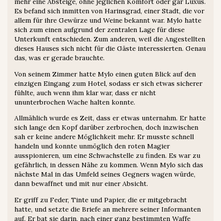
mehr eine Absteige, ohne jeglichen Komfort oder gar Luxus.
Es befand sich inmitten von Harinsgrad, einer Stadt, die vor
allem für ihre Gewürze und Weine bekannt war. Mylo hatte
sich zum einen aufgrund der zentralen Lage für diese
Unterkunft entschieden. Zum anderen, weil die Angestellten
dieses Hauses sich nicht für die Gäste interessierten. Genau
das, was er gerade brauchte.
Von seinem Zimmer hatte Mylo einen guten Blick auf den
einzigen Eingang zum Hotel, sodass er sich etwas sicherer
fühlte, auch wenn ihm klar war, dass er nicht
ununterbrochen Wache halten konnte.
Allmählich wurde es Zeit, dass er etwas unternahm. Er hatte
sich lange den Kopf darüber zerbrochen, doch inzwischen
sah er keine andere Möglichkeit mehr. Er musste schnell
handeln und konnte unmöglich den roten Magier
ausspionieren, um eine Schwachstelle zu finden. Es war zu
gefährlich, in dessen Nähe zu kommen. Wenn Mylo sich das
nächste Mal in das Umfeld seines Gegners wagen würde,
dann bewaffnet und mit nur einer Absicht.
Er griff zu Feder, Tinte und Papier, die er mitgebracht
hatte, und setzte die Briefe an mehrere seiner Informanten
auf. Er bat sie darin, nach einer ganz bestimmten Waffe