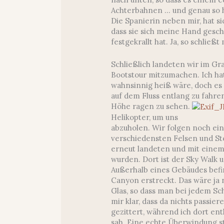
Achterbahnen … und genau so h
Die Spanierin neben mir, hat s
dass sie sich meine Hand gesch
festgekrallt hat. Ja, so schlie
Schließlich landeten wir im G
Bootstour mitzumachen. Ich ha
wahnsinnig heiß wäre, doch es
auf dem Fluss entlang zu fahre
Höhe ragen zu sehen.
Helikopter, um uns
abzuholen. Wir folgen noch e
verschiedensten Felsen und Ste
erneut landeten und mit einem 
wurden. Dort ist der Sky Walk 
Außerhalb eines Gebäudes befin
Canyon erstreckt. Das wäre ja 
Glas, so dass man bei jedem Schr
mir klar, dass da nichts passi
gezittert, während ich dort en
sah. Eine echte Überwindung ste