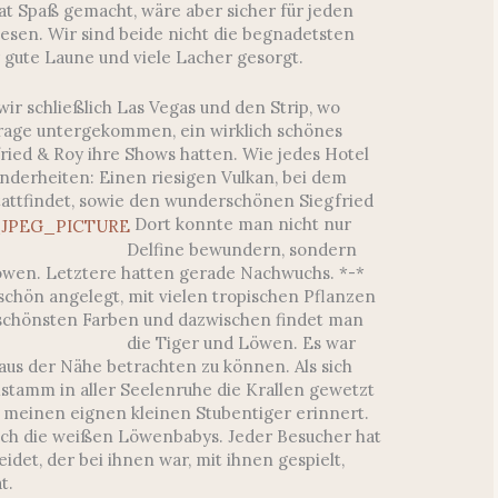
hat Spaß gemacht, wäre aber sicher für jeden
esen. Wir sind beide nicht die begnadetsten
r gute Laune und viele Lacher gesorgt.
r schließlich Las Vegas und den Strip, wo
irage untergekommen, ein wirklich schönes
fried & Roy ihre Shows hatten. Wie jedes Hotel
nderheiten: Einen riesigen Vulkan, bei dem
attfindet, sowie den wunderschönen Siegfried
Dort konnte man nicht nur
Delfine bewundern, sondern
öwen. Letztere hatten gerade Nachwuchs. *-*
schön angelegt, mit vielen tropischen Pflanzen
n schönsten Farben und dazwischen findet man
die Tiger und Löwen.
Es war
aus der Nähe betrachten zu können. Als sich
stamm in aller Seelenruhe die Krallen gewetzt
n meinen eignen kleinen Stubentiger erinnert.
ich die weißen Löwenbabys. Jeder Besucher hat
idet, der bei ihnen war, mit ihnen gespielt,
t.