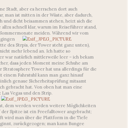
öne Stadt, aber es herrschen dort auch
r, man ist mitten in der Wüste, aber dadurch,
ch und dicht beisammen stehen, heizt sich die
 allzu schnell klar, warum im Reiseführer stand,
ie Sommermonate meiden.
Während wir vom
 gingen
itte des Strpis, der Tower steht ganz unten),
nicht mehr lebend an. Ich hatte so
er war natürlich mittlerweile leer – ich bekam
icher, dass jeden Moment meine Schuhe am
r Stratosphere Tower hat uns allerdings für die
it einem Fahrstuhl kann man ganz hinauf
nlich genaue Sicherheitsprüfung mitsamt
ch gebracht hat. Von oben hat man eine
 Las Vegas und den Strip.
cht, dem werden werden weitere Möglichkeiten
 der Spitze ist ein Freefalltower angebracht;
 wird man über die Plattform in die Tiefe
eginnt, zurückgezogen; man kann Bungee