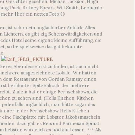
r Gesichter gesehen: Michael Jackson, Hugh
ang Puck, Britney Spears, Will Smith, Leonardo
e mehr. Hier ein nettes Foto 😉
n, ist schon ein unglaublicher Anblick. Alles
ten Lichtern, es gibt zig Sehenswürdigkeiten und
jedes Hotel seine eigene kleine Aufführung, die
t, so beispielsweise das gut bekannte
o.
ckeres Abendessen ist zu finden, ist auch nicht
t mehrere ausgezeichnete Lokale. Wir hatten
 in dem Restaurant von Gordan Ramsay einen
ußerst berühmter Spitzenkoch, der mehrere
reibt. Zudem hat er einige Fernsehshows, die
ehen zu sehen sind. (Hells Kitchen, Kitchen
 jedenfalls unglaublich, man hätte sogar das
immer in der Fernsehshow Hells Kitchen
ür eine Fischplatte mit Lobster, Jakobsmuscheln,
hieden, dazu gab es Reis und Parmesan Spinat.
am liebsten würde ich es nochmal essen. *-* Als