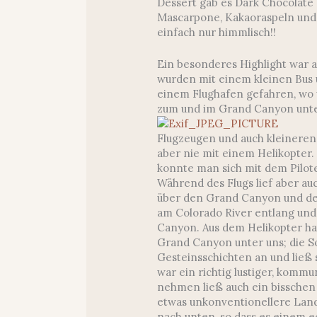
Dessert gab es Dark Chocolate
Mascarpone, Kakaoraspeln und M
einfach nur himmlisch!!
Ein besonderes Highlight war 
wurden mit einem kleinen Bus
einem Flughafen gefahren, wo 
zum und im Grand Canyon un
Flugzeugen und auch kleineren
aber nie mit einem Helikopter.
konnte man sich mit dem Pilot
Während des Flugs lief aber au
über den Grand Canyon und de
am Colorado River entlang un
Canyon. Aus dem Helikopter hat
Grand Canyon unter uns; die S
Gesteinsschichten an und ließ s
war ein richtig lustiger, kommu
nehmen ließ auch ein bisschen 
etwas unkonventionellere Lan
nach unten, so dass es einem e