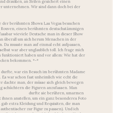
d draußen, an Seilen gesichert einen
r unternehmen. Wir sind dann doch bei der
ne der berühmten Shows Las Vegas besuchen
an Rouven, einen berühmten deutschstämmigen
fassbar wieviele Deutsche man in dieser Show
man überall um sich herum Menschen in der
. Da musste man auf einmal echt aufpassen,
elbst war aber unglaublich toll. Ich frage mich
s funktioniert haben und vor allem: Wie hat der
rocken bekommen. *-*
en durfte, war ein Besuch im berühmten Madame
 Es war schon fast unheimlich wie echt die
r dachte man, der müsse sich gleich bewegen
ig schüchtern die Figuren anzufassen.
Man
durfte sie berühren, umarmen
t ihnen anstellen, um ein ganz besonderes Foto
 gab extra Kleidung und Requisiten, die man
authentischer zur Figur zu passen). Und ich