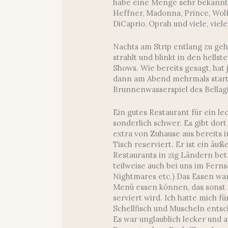
habe eine Menge sehr bekannte
Heffner, Madonna, Prince, Wolf
DiCaprio, Oprah und viele, viel
Nachts am Strip entlang zu gehe
strahlt und blinkt in den hells
Shows. Wie bereits gesagt, hat 
dann am Abend mehrmals starte
Brunnenwasserspiel des Bellagi
Ein gutes Restaurant für ein le
sonderlich schwer. Es gibt dor
extra von Zuhause aus bereits
Tisch reserviert. Er ist ein ä
Restaurants in zig Ländern bet
teilweise auch bei uns im Ferns
Nightmares etc.) Das Essen war
Menü essen können, das sonst 
serviert wird. Ich hatte mich f
Schellfisch und Muscheln entsc
Es war unglaublich lecker und 