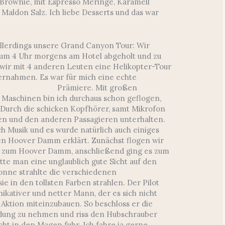
 Brownie, mit Espresso Meringe, Karamell
aldon Salz. Ich liebe Desserts und das war
allerdings unsere Grand Canyon Tour: Wir
 um 4 Uhr morgens am Hotel abgeholt und zu
wir mit 4 anderen Leuten eine Helikopter-Tour
ternahmen.
Es war für mich eine echte
Prämiere. Mit großen
 Maschinen bin ich durchaus schon geflogen,
 Durch die schicken Kopfhörer, samt Mikrofon
en und den anderen Passagieren unterhalten.
ch Musik und es wurde natürlich auch einiges
n Hoover Damm erklärt. Zunächst flogen wir
d zum Hoover Damm, anschließend ging es zum
te man eine unglaublich gute Sicht auf den
onne strahlte die verschiedenen
ie in den tollsten Farben strahlen. Der Pilot
nikativer und netter Mann, der es sich nicht
Aktion miteinzubauen. So beschloss er die
dung zu nehmen und riss den Hubschrauber
cht in den Magen fuhr. Ich fahre ja gerne