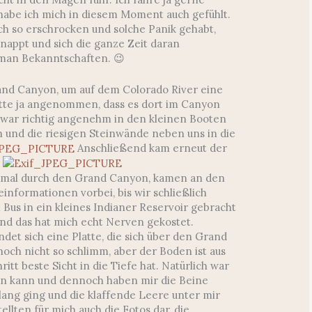
abe ich mich in diesem Moment auch gefühlt.
ich so erschrocken und solche Panik gehabt,
nappt und sich die ganze Zeit daran
ßt man Bekanntschaften. 😉
rand Canyon, um auf dem Colorado River eine
tte ja angenommen, dass es dort im Canyon
 war richtig angenehm in den kleinen Booten
n und die riesigen Steinwände neben uns in die
Anschließend kam erneut der
inmal durch den Grand Canyon, kamen an den
informationen vorbei, bis wir schließlich
Bus in ein kleines Indianer Reservoir gebracht
und das hat mich echt Nerven gekostet.
det sich eine Platte, die sich über den Grand
noch nicht so schlimm, aber der Boden ist aus
itt beste Sicht in die Tiefe hat. Natürlich war
eren kann und dennoch haben mir die Beine
tlang ging und die klaffende Leere unter mir
llten für mich auch die Fotos dar, die